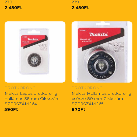
278
279
2.450
Ft
2.450
Ft
DRÓTKORONG
DRÓTKORONG
Makita Lapos drótkorong
Makita Hullámos drótkorong
hullámos 38 mm Cikkszám:
csésze 80 mm Cikkszám:
SZERSZÁM 164
SZERSZÁM 165
590
Ft
870
Ft