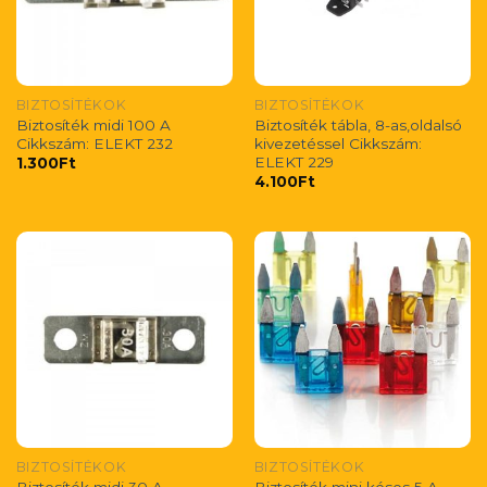
BIZTOSÍTÉKOK
BIZTOSÍTÉKOK
Biztosíték midi 100 A
Biztosíték tábla, 8-as,oldalsó
Cikkszám: ELEKT 232
kivezetéssel Cikkszám:
ELEKT 229
1.300
Ft
4.100
Ft
BIZTOSÍTÉKOK
BIZTOSÍTÉKOK
Biztosíték midi 30 A
Biztosíték mini késes 5 A