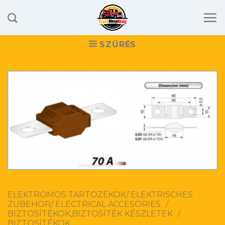
Skip
to
content
SZŰRÉS
ELEKTROMOS TARTOZÉKOK/ ELEKTRISCHES
ZUBEHÖR/ ELECTRICAL ACCESORIES
/
BIZTOSÍTÉKOK,BIZTOSÍTÉK KÉSZLETEK
/
BIZTOSÍTÉKOK