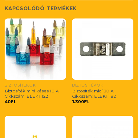
KAPCSOLÓDÓ TERMÉKEK
BIZTOSÍTÉKOK
BIZTOSÍTÉKOK
Biztosíték mini késes 10 A
Biztosíték midi 30 A
Cikkszám: ELEKT 122
Cikkszám: ELEKT 182
40
Ft
1.300
Ft