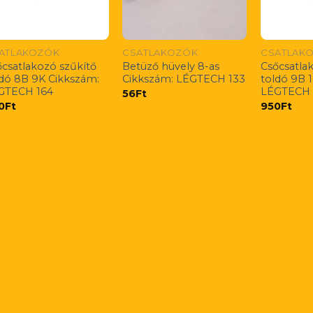
ATLAKOZÓK
CSATLAKOZÓK
CSATLAK
őcsatlakozó szűkítő
Betüző hüvely 8-as
Csőcsatla
ldó 8B 9K Cikkszám:
Cikkszám: LÉGTECH 133
toldó 9B 
GTECH 164
LÉGTECH 
56
Ft
0
Ft
950
Ft