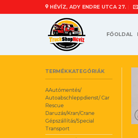
Skip
HÉVÍZ, ADY ENDRE UTCA 27.
to
content
FŐOLDAL
TERMÉKKATEGÓRIÁK
AAutómentés/
Autoabschleppdienst/ Car
Rescue
Daruzás/Kran/Crane
Gépszállítás/Special
Transport