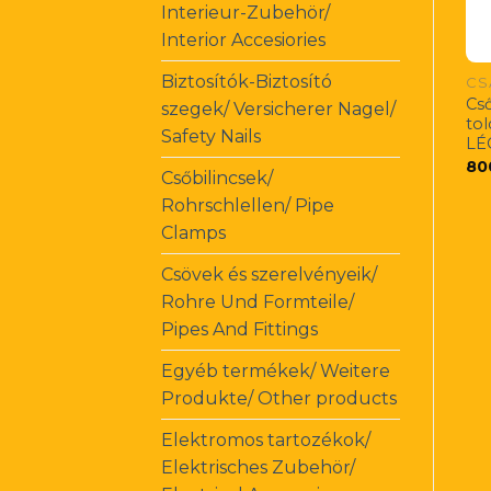
Interieur-Zubehör/
Interior Accesiories
Biztosítók-Biztosító
CS
Cs
szegek/ Versicherer Nagel/
to
Safety Nails
LÉ
80
Csőbilincsek/
Rohrschlellen/ Pipe
Clamps
Csövek és szerelvényeik/
Rohre Und Formteile/
Pipes And Fittings
Egyéb termékek/ Weitere
Produkte/ Other products
Elektromos tartozékok/
Elektrisches Zubehör/