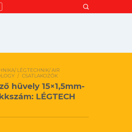
NIKA/ LÉGTECHNIK/ AIR
OLOGY
/
CSATLAKOZÓK
ző hüvely 15×1,5mm-
ikkszám: LÉGTECH