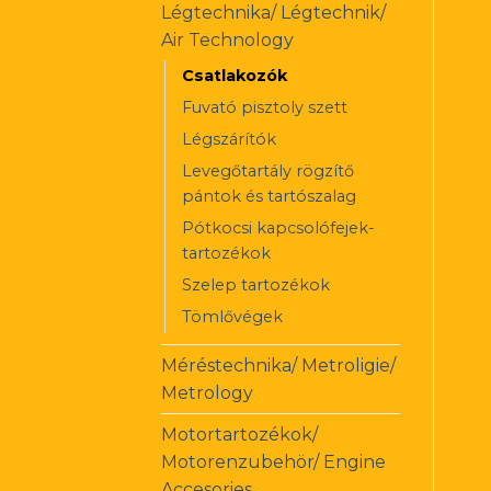
Légtechnika/ Légtechnik/
Air Technology
Csatlakozók
Fuvató pisztoly szett
Légszárítók
Levegőtartály rögzítő
pántok és tartószalag
Pótkocsi kapcsolófejek-
tartozékok
Szelep tartozékok
Tömlővégek
Méréstechnika/ Metroligie/
Metrology
Motortartozékok/
Motorenzubehör/ Engine
Accesories