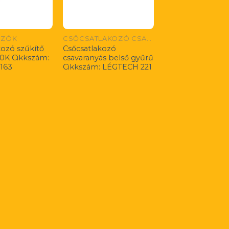
OZÓK
CSŐCSATLAKOZÓ CSAVARANYÁS BELSŐ GYŰRŰ
kozó szűkítő
Csőcsatlakozó
10K Cikkszám:
csavaranyás belső gyűrű
163
Cikkszám: LÉGTECH 221