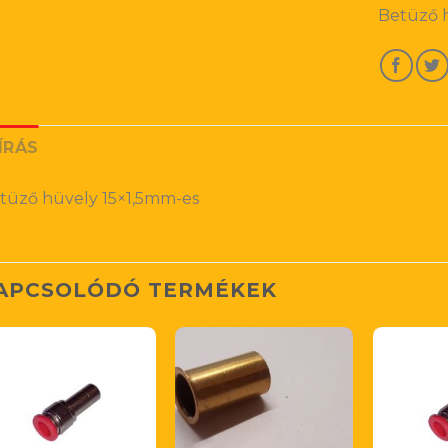
Betüző 
ÍRÁS
tüző hüvely 15×1,5mm-es
APCSOLÓDÓ TERMÉKEK