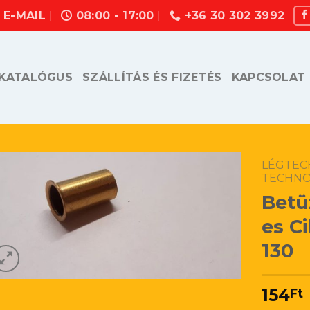
E-MAIL
08:00 - 17:00
+36 30 302 3992
KATALÓGUS
SZÁLLÍTÁS ÉS FIZETÉS
KAPCSOLAT
LÉGTECH
TECHN
Betü
es C
130
154
Ft