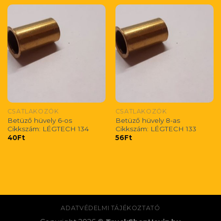
CSATLAKOZÓK
CSATLAKOZÓK
Betüző hüvely 6-os
Betüző hüvely 8-as
Cikkszám: LÉGTECH 134
Cikkszám: LÉGTECH 133
40
Ft
56
Ft
ADATVÉDELMI TÁJÉKOZTATÓ