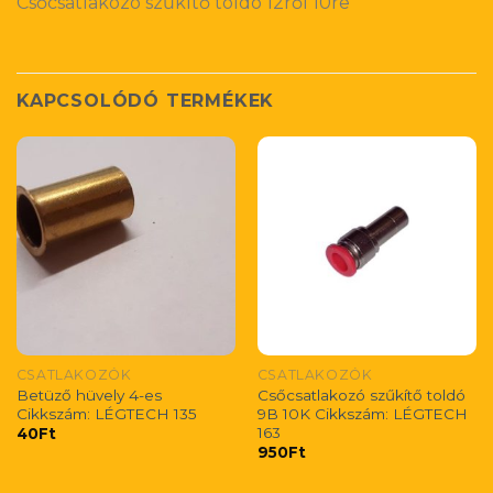
Csőcsatlakozó szűkítő toldó 12ről 10re
KAPCSOLÓDÓ TERMÉKEK
CSATLAKOZÓK
CSATLAKOZÓK
Betüző hüvely 4-es
Csőcsatlakozó szűkítő toldó
Cikkszám: LÉGTECH 135
9B 10K Cikkszám: LÉGTECH
163
40
Ft
950
Ft