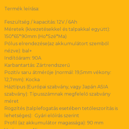
Termék leírása:
Feszültség / kapacitás: 12V / 6Ah
Méretek (kivezetésekkel és talpakkal együtt):
150*65*90mm (Ho*Szé*Ma)
Pólus elrendezése(az akkumulátort szemből
nézve): bal+
Indítóáram: 90A
Karbantartás: Zártrendszerű
Pozitív saru átmérője (normál: 19,5mm vékony:
12,7mm): Kocka
Háztípus (Európai szabvány, vagy Japán ASIA
szabvány): Típusszámnak megfelelő szabvány
méret
Rögzítés (talplefogatás esetében tetőleszorítás is
lehetséges): Gyári előírás szerint
Profil (az akkumulátor magassága): 90 mm