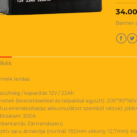
34.0
Banner 
ÍRÁS
rmék leírása:
szültség / kapacitás: 12V / 22Ah
retek (kivezetésekkel és talpakkal együtt): 205*90*1
lus elrendezése(az akkumulátort szemből nézve): jobb
dítóáram: 300A
rbantartás: Zártrendszerű
zitív saru átmérője (normál: 19,5mm vékony: 12,7mm): K