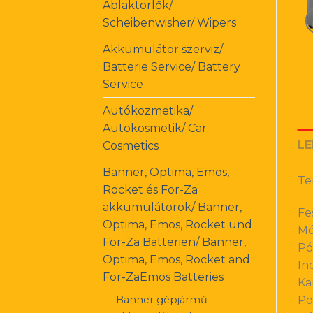
Ablaktörlők/
Scheibenwisher/ Wipers
Akkumulátor szerviz/
Batterie Service/ Battery
Service
Autókozmetika/
Autokosmetik/ Car
LE
Cosmetics
Banner, Optima, Emos,
Te
Rocket és For-Za
akkumulátorok/ Banner,
Fe
Optima, Emos, Rocket und
Mé
For-Za Batterien/ Banner,
Pó
Optima, Emos, Rocket and
In
For-ZaEmos Batteries
Ka
Banner gépjármű
Po