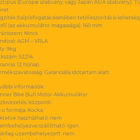
ztípus (Európai szabvány, vagy Japán ASIA szabvány): 
ret
gzítés (talplefogatás esetében tetőleszorítás is lehetsége
ofil (az akkumulátor magassága): 160 mm
rázsszem: Nincs
ndíció: AGM – VRLA
ly: 9kg
kkszám: 52214
rancia: 12 hónap
rmékszavatosság: Garanciális időtartam alatt
vábbi információk:
nner Bike Bull Motor Akkumulátor
zkivezetés: központi
ru formája: Kocka
ktetve használható: nem
embehelyezve szállítható: Igen
árilag üzembehelyezett: nem