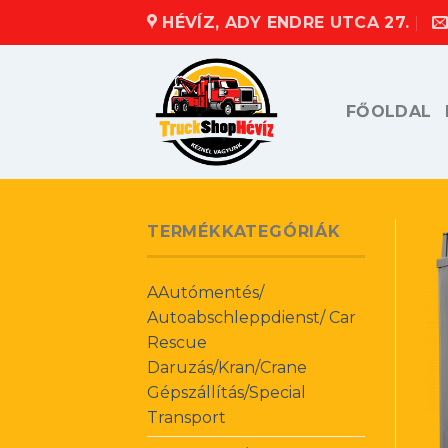
Skip
HÉVÍZ, ADY ENDRE UTCA 27.
to
content
FŐOLDAL
TERMÉKKATEGÓRIÁK
AAutómentés/
Autoabschleppdienst/ Car
Rescue
Daruzás/Kran/Crane
Gépszállítás/Special
Transport