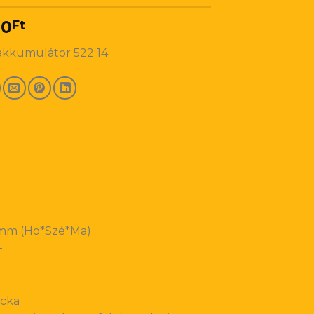
00
Ft
akkumulátor 522 14
60mm (Ho*Szé*Ma)
+
ocka