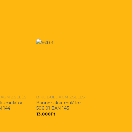
 AGM ZSELÉS
BIKE BULL AGM ZSELÉS
kkumulátor
Banner akkumulátor
N 144
506 01 BAN 145
13.000
Ft