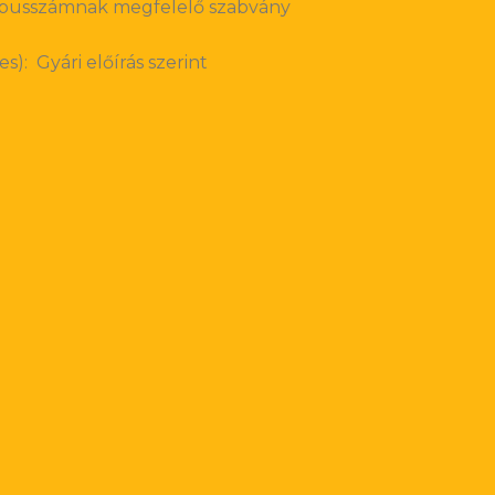
Típusszámnak megfelelő szabvány
s): Gyári előírás szerint