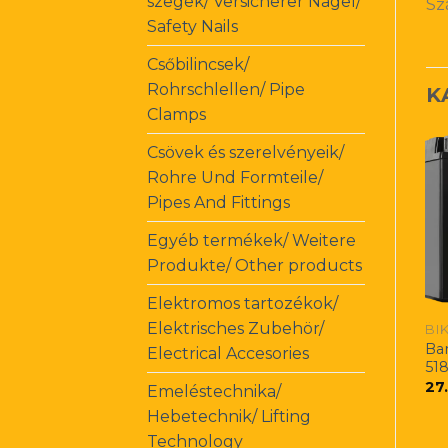
szegek/ Versicherer Nagel/
Sz
Safety Nails
Csőbilincsek/
Rohrschlellen/ Pipe
K
Clamps
Csövek és szerelvényeik/
Rohre Und Formteile/
Pipes And Fittings
Egyéb termékek/ Weitere
Produkte/ Other products
Elektromos tartozékok/
Elektrisches Zubehör/
BI
Ba
Electrical Accesories
51
27
Emeléstechnika/
Hebetechnik/ Lifting
Technology