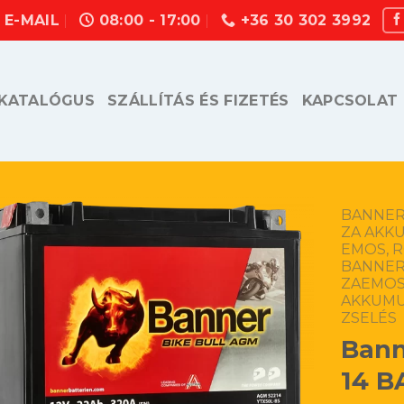
E-MAIL
08:00 - 17:00
+36 30 302 3992
KATALÓGUS
SZÁLLÍTÁS ÉS FIZETÉS
KAPCSOLAT
BANNER,
ZA AKK
EMOS, 
BANNER,
ZAEMOS
AKKUM
ZSELÉS
Bann
14 B