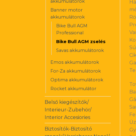
akkumulátorok
Há
mé
Banner motor
akkumulátorok
Rö
Pr
Bike Bull AGM
Va
Professional
Ko
Bike Bull AGM zselés
Sú
Savas akkumulátorok
Ci
Emos akkumulátorok
Ga
Te
For-Za akkumulátorok
Optima akkumulátorok
To
Rocket akkumulátor
Ba
Gá
Belső kiegészítők/
Sa
Interieur-Zubehör/
Fe
Interior Accesiories
Üz
Biztosítók-Biztosító
Gy