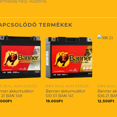
ármazási hely: Ausztria
APCSOLÓDÓ TERMÉKEK
KE BULL AGM ZSELÉS
BIKE BULL AGM ZSELÉS
BIKE BULL
nner akkumulátor
Banner akkumulátor
Banner a
8 21 BAN 149
510 01 BAN 141
506 21 BA
.000
Ft
19.000
Ft
12.500
Ft