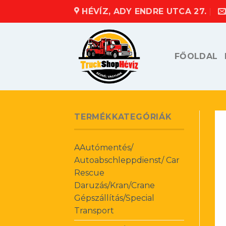
Skip
HÉVÍZ, ADY ENDRE UTCA 27.
to
content
FŐOLDAL
TERMÉKKATEGÓRIÁK
AAutómentés/
Autoabschleppdienst/ Car
Rescue
Daruzás/Kran/Crane
Gépszállítás/Special
Transport