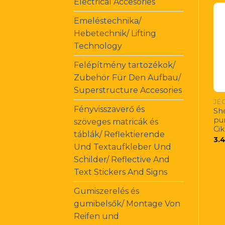
Electrical Accesories
Emeléstechnika/
Hebetechnik/ Lifting
Technology
Felépítmény tartozékok/
Zubehör Für Den Aufbau/
Superstructure Accesories
JÉ
Fényvisszaverő és
Sh
pu
szöveges matricák és
Ci
táblák/ Reflektierende
3.
Und Textaufkleber Und
Schilder/ Reflective And
Text Stickers And Signs
Gumiszerelés és
gumibelsők/ Montage Von
Reifen und