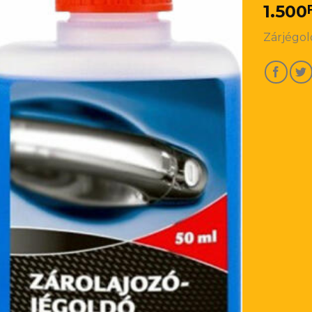
1.500
Zárjégol