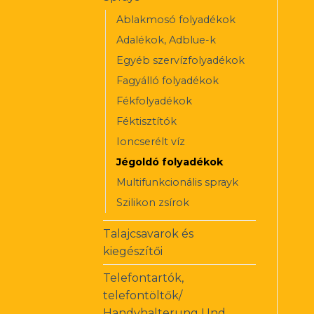
Ablakmosó folyadékok
Adalékok, Adblue-k
Egyéb szervízfolyadékok
Fagyálló folyadékok
Fékfolyadékok
Féktisztítók
Ioncserélt víz
Jégoldó folyadékok
Multifunkcionális sprayk
Szilikon zsírok
Talajcsavarok és
kiegészítői
Telefontartók,
telefontöltők/
Handyhalterung Und