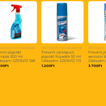
GOLDÓ FOLYADÉKOK
JÉGOLDÓ FOLYADÉKOK
JÉGOLDÓ
eron jégoldó
Prevent zárolajozó
Prevent j
mpás 500 ml
jégoldó folyadék 50 ml
aeroszol 
kkszám: SZERVÍZ 168
Cikkszám: SZERVÍZ 113
Cikkszám:
400
Ft
1.200
Ft
3.700
Ft