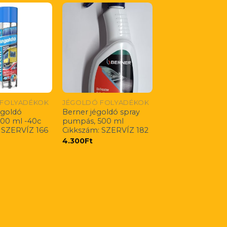
 FOLYADÉKOK
JÉGOLDÓ FOLYADÉKOK
égoldó
Berner jégoldó spray
600 ml -40c
pumpás, 500 ml
 SZERVÍZ 166
Cikkszám: SZERVÍZ 182
4.300
Ft