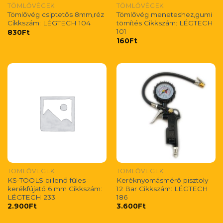
TÖMLŐVÉGEK
TÖMLŐVÉGEK
Tömlővég csiptetős 8mm,réz
Tömlővég meneteshez,gumi
Cikkszám: LÉGTECH 104
tömítés Cikkszám: LÉGTECH
101
830
Ft
160
Ft
TÖMLŐVÉGEK
TÖMLŐVÉGEK
KS-TOOLS billenő füles
Keréknyomásmérő pisztoly
kerékfújató 6 mm Cikkszám:
12 Bar Cikkszám: LÉGTECH
LÉGTECH 233
186
2.900
Ft
3.600
Ft