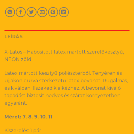
LEÍRÁS
X-Latos – Habosított latex mártott szerelőkesztyű,
NEON zöld
Latex mártott kesztyű poliészterből. Tenyéren és
ujjakon durva szerkezetű latex bevonat. Rugalmas,
és kiválóan illszekedik a kézhez. A bevonat kiváló
tapadást biztosít nedves és száraz környezetben
egyaránt.
Méret: 7, 8, 9, 10, 11
Kiszerelés: 1 pár