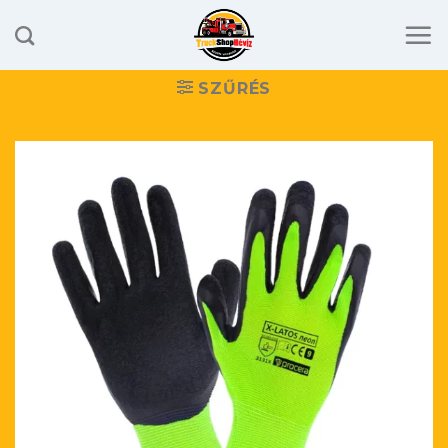
Skip
to
content
SZŰRÉS