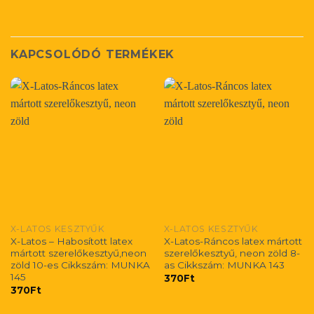
KAPCSOLÓDÓ TERMÉKEK
X-LATOS KESZTYŰK
X-LATOS KESZTYŰK
X-Latos – Habosított latex
X-Latos-Ráncos latex mártott
mártott szerelőkesztyű,neon
szerelőkesztyű, neon zöld 8-
zöld 10-es Cikkszám: MUNKA
as Cikkszám: MUNKA 143
145
370
Ft
370
Ft