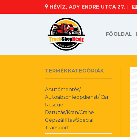
Skip
HÉVÍZ, ADY ENDRE UTCA 27.
to
content
FŐOLDAL
TERMÉKKATEGÓRIÁK
AAutómentés/
Autoabschleppdienst/ Car
Rescue
Daruzás/Kran/Crane
Gépszállítás/Special
Transport