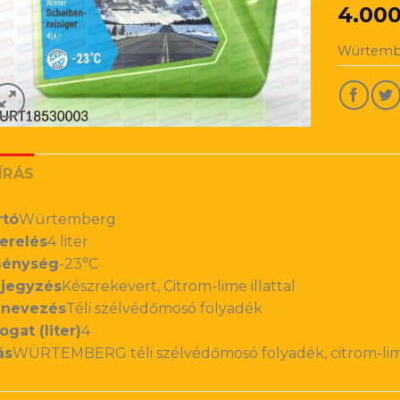
4.00
Würtembe
ÍRÁS
rtó
Würtemberg
erelés
4 liter
énység
-23°C
jegyzés
Készrekevert, Citrom-lime illattal
nevezés
Téli szélvédőmosó folyadék
ogat (liter)
4
ás
WÜRTEMBERG téli szélvédőmosó folyadék, citrom-lime i