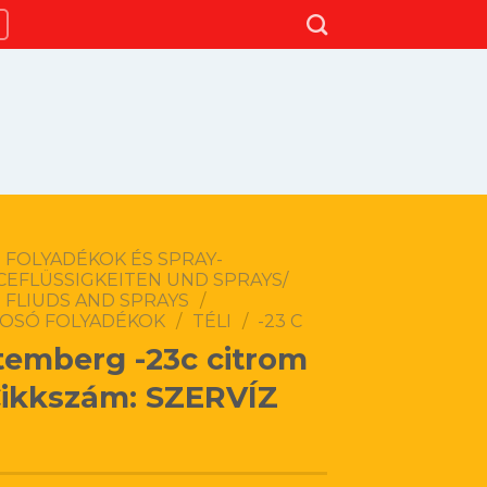
 FOLYADÉKOK ÉS SPRAY-
CEFLÜSSIGKEITEN UND SPRAYS/
 FLIUDS AND SPRAYS
/
OSÓ FOLYADÉKOK
/
TÉLI
/
-23 C
emberg -23c citrom
Cikkszám: SZERVÍZ