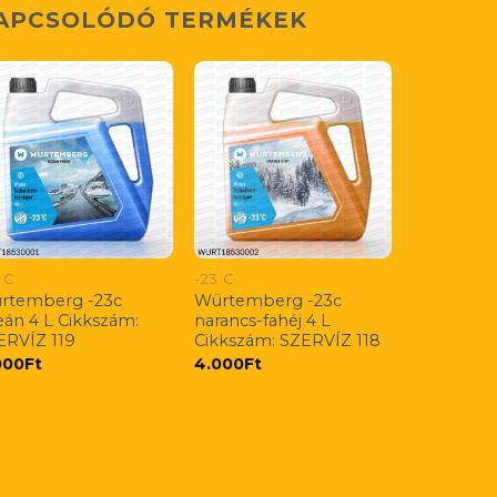
APCSOLÓDÓ TERMÉKEK
 C
-23 C
rtemberg -23c
Würtemberg -23c
eán 4 L Cikkszám:
narancs-fahéj 4 L
ERVÍZ 119
Cikkszám: SZERVÍZ 118
000
Ft
4.000
Ft