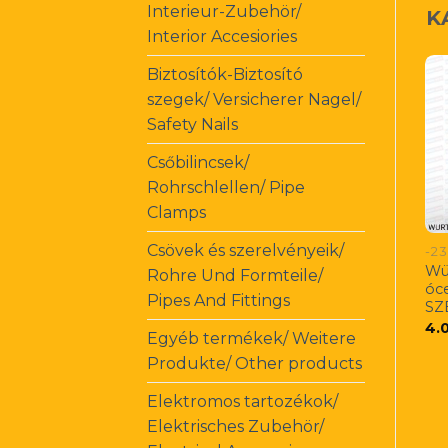
Interieur-Zubehör/
K
Interior Accesiories
Biztosítók-Biztosító
szegek/ Versicherer Nagel/
Safety Nails
Csőbilincsek/
Rohrschlellen/ Pipe
Clamps
Csövek és szerelvényeik/
-23
Wü
Rohre Und Formteile/
óc
Pipes And Fittings
SZ
4.
Egyéb termékek/ Weitere
Produkte/ Other products
Elektromos tartozékok/
Elektrisches Zubehör/