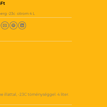
0
Ft
rg -23c citrom 4 L
llattal, -23C töménységgel. 4 liter.