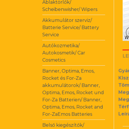
Ablaktörlők/
Scheibenwisher/ Wipers
Akkumulátor szerviz/
Batterie Service/ Battery
Service
Autókozmetika/
Autokosmetik/ Car
LE
Cosmetics
Gyá
Banner, Optima, Emos,
Kisz
Rocket és For-Za
Töm
akkumulátorok/ Banner,
Meg
Optima, Emos, Rocket und
Meg
For-Za Batterien/ Banner,
Térf
Optima, Emos, Rocket and
Leír
For-ZaEmos Batteries
Belső kiegészítők/