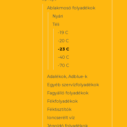
Ablakmosó folyadékok
Nyári
Téli
-19 C
-20 C
-23 C
-40 C
-70 C
Adalékok, Adblue-k
Egyéb szervízfolyadékok
Fagyálló folyadékok
Fékfolyadékok
Féktisztítók
Ioncserélt víz
Jégoldó folyadékok