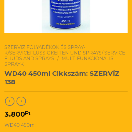
SZERVIZ FOLYADÉKOK ÉS SPRAY-
K/SERVICEFLÜSSIGKEITEN UND SPRAYS/ SERVICE
FLIUDS AND SPRAYS
/
MULTIFUNKCIONÁLIS
SPRAYK
WD40 450ml Cikkszám: SZERVÍZ
138
3.800
Ft
WD40 450ml