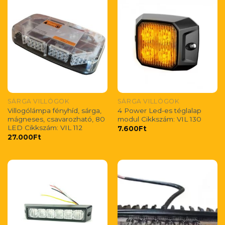
SÁRGA VILLÓGOK
SÁRGA VILLÓGOK
Villogólámpa fényhíd, sárga,
4 Power Led-es téglalap
mágneses, csavarozható, 80
modul Cikkszám: VIL 130
LED Cikkszám: VIL 112
7.600
Ft
27.000
Ft