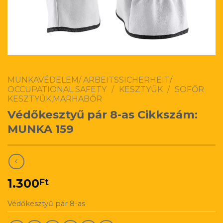
MUNKAVÉDELEM/ ARBEITSSICHERHEIT/
OCCUPATIONAL SAFETY
/
KESZTYŰK
/
SOFŐR
KESZTYŰK,MARHABŐR
Védőkesztyű pár 8-as Cikkszám:
MUNKA 159
1.300
Ft
Védőkesztyű pár 8-as