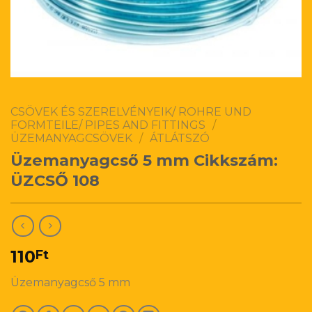
CSÖVEK ÉS SZERELVÉNYEIK/ ROHRE UND
FORMTEILE/ PIPES AND FITTINGS
/
ÜZEMANYAGCSÖVEK
/
ÁTLÁTSZÓ
Üzemanyagcső 5 mm Cikkszám:
ÜZCSŐ 108
110
Ft
Üzemanyagcső 5 mm