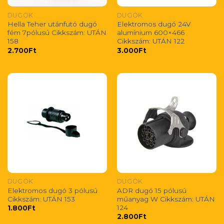
DUGÓK
DUGÓK
Hella Teher utánfutó dugó
Elektromos dugó 24V
fém 7pólusú Cikkszám: UTÁN
alumínium 600×466
158
Cikkszám: UTÁN 122
2.700
Ft
3.000
Ft
DUGÓK
DUGÓK
Elektromos dugó 3 pólusú
ADR dugó 15 pólusú
Cikkszám: UTÁN 153
műanyag W Cikkszám: UTÁN
124
1.800
Ft
2.800
Ft