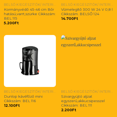
BELSŐ KIEGÉSZÍTŐK/ INTERIEUR-ZUBEHÖR/ INTERIOR ACCESIORIES
BELSŐ KIEGÉSZÍTŐK/ INTERIEUR-ZUBEHÖR/ INTERIOR ACCESIORIES
Kormányvédő 45-46 cm Bőr
Vízmelegítő 300 W 24 V 0,8 l
hatású,varrt,szürke Cikkszám:
Cikkszám. BELSŐ 124
BEL 115
14.700
Ft
5.200
Ft
BELSŐ KIEGÉSZÍTŐK/ INTERIEUR-ZUBEHÖR/ INTERIOR ACCESIORIES
BELSŐ KIEGÉSZÍTŐK/ INTERIEUR-ZUBEHÖR/ INTERIOR ACCESIORIES
Dunlop kávéfőző mini
Szivargyújtó aljzat
Cikkszám: BEL 116
egyszerű,akkucsipesszel
Cikkszám: BEL 111
12.100
Ft
2.200
Ft