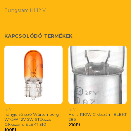
Tungsram H1 12 V
KAPCSOLÓDÓ TERMÉKEK
12 V
12 V
Irányjelző izzó Würtemberg
Hella R10W Cikkszám: ELEKT
WY5W 12V 5W STD.izzó
286
Cikkszám: ELEKT 310
210
Ft
100
Ft