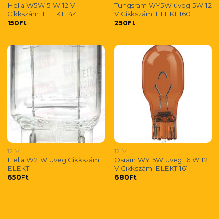
Hella W5W 5 W 12 V
Tungsram WY5W üveg 5W 12
Cikkszám: ELEKT 144
V Cikkszám: ELEKT 160
150
Ft
250
Ft
12 V
12 V
Hella W21W üveg Cikkszám:
Osram WY16W üveg 16 W 12
ELEKT
V Cikkszám: ELEKT 161
650
Ft
680
Ft