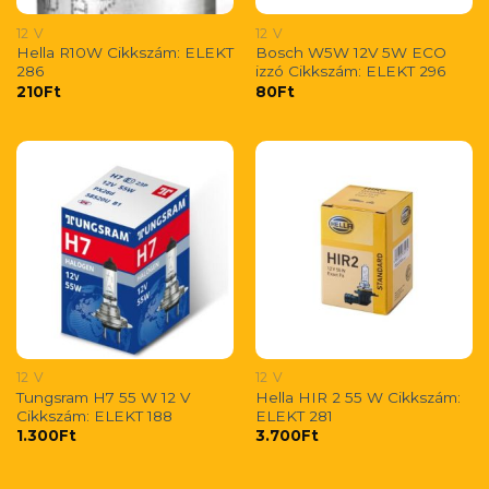
12 V
12 V
Hella R10W Cikkszám: ELEKT
Bosch W5W 12V 5W ECO
286
izzó Cikkszám: ELEKT 296
210
Ft
80
Ft
12 V
12 V
Tungsram H7 55 W 12 V
Hella HIR 2 55 W Cikkszám:
Cikkszám: ELEKT 188
ELEKT 281
1.300
Ft
3.700
Ft