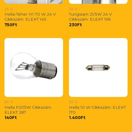
24 V
24 V
Hella-Teher H1 70 W 24 V
Tungsram 21/5W 24 V
Cikkszám: ELEKT 145
Cikkszám: ELEKT 196
750
Ft
230
Ft
24 V
24 V
Hella P21/5W Cikkszám:
Hella 10 W Cikkszám: ELEKT
ELEKT 287
170
140
Ft
1.400
Ft