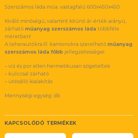
Szerszámos láda műa. vastagfalú 600x450x450
Kiváló minőségű, valamint kitűnő ár-érték arányú,
zárható
műanyag szerszámos láda
többféle
méretben!
A teherautókra ill. kamionokra szerelhető
műanyag
szerszámos láda főbb
jellegzetességei:
– víz és por ellen hermetikusan szigeteltek
– kulccsal zárható
– ütésálló kialakítás
Mennyiségi egység: db
KAPCSOLÓDÓ TERMÉKEK