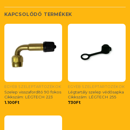
KAPCSOLÓDÓ TERMÉKEK
EGYÉB SZELEPTARTOZÉKOK
EGYÉB SZELEPTARTOZÉKOK
Szelep visszafordító 90 fokos
Légtartály szelep védősapka
Cikkszám: LÉGTECH 223
Cikkszám: LÉGTECH 255
1.100
Ft
730
Ft