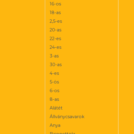
16-os
18-as
2,5-es
20-as
22-es
24-es
3-as
30-as
4-es
5-ös
6-os
8-as
Alátét
Állványcsavarok
Anya
Bajonettzár