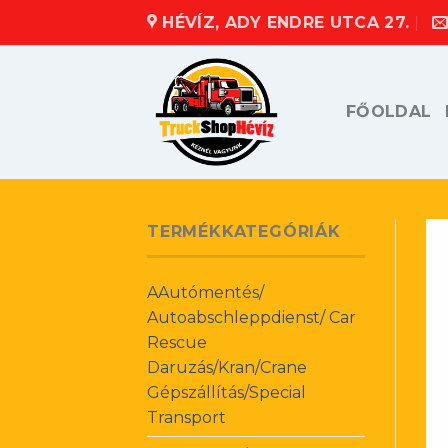
Skip
HÉVÍZ, ADY ENDRE UTCA 27.
to
content
FŐOLDAL
TERMÉKKATEGÓRIÁK
AAutómentés/
Autoabschleppdienst/ Car
Rescue
Daruzás/Kran/Crane
Gépszállítás/Special
Transport