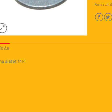
Sima alá
ÍRÁS
ma alátét M14