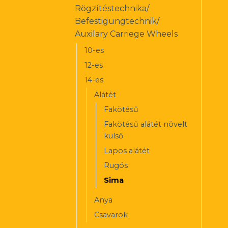
Rögzítéstechnika/
Befestigungtechnik/
Auxilary Carriege Wheels
10-es
12-es
14-es
Alátét
Fakötésű
Fakötésű alátét növelt
külső
Lapos alátét
Rugós
Sima
Anya
Csavarok