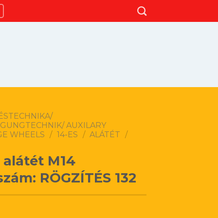
ÉSTECHNIKA/
IGUNGTECHNIK/ AUXILARY
GE WHEELS
/
14-ES
/
ALÁTÉT
/
 alátét M14
szám: RÖGZÍTÉS 132