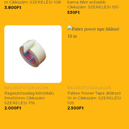
m Cikkszám: SZERELÉSI 108
barna 66m erősebb
Cikkszám: SZERELÉSI 150
3.800
Ft
530
Ft
RAGASZTÓSZALAGOK
RAGASZTÓSZALAGOK
Ragasztószalag kétoldalú
Pattex Power Tape átlátszó
5mx50mm Cikkszám:
10 m Cikkszám: SZERELÉSI
SZERELÉSI 176
109
2.000
Ft
2.500
Ft