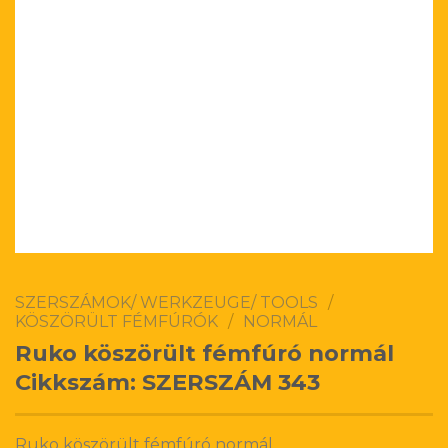
SZERSZÁMOK/ WERKZEUGE/ TOOLS
/
KÖSZÖRÜLT FÉMFÚRÓK
/
NORMÁL
Ruko köszörült fémfúró normál
Cikkszám: SZERSZÁM 343
Ruko köszörült fémfúró normál