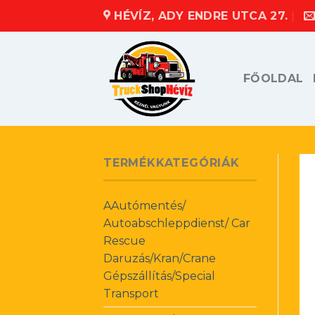
Skip
HÉVÍZ, ADY ENDRE UTCA 27.
to
content
FŐOLDAL
TERMÉKKATEGÓRIÁK
AAutómentés/
Autoabschleppdienst/ Car
Rescue
Daruzás/Kran/Crane
Gépszállítás/Special
Transport