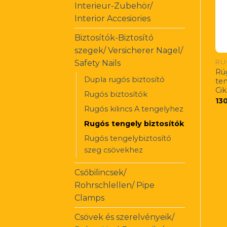
Interieur-Zubehör/
Interior Accesiories
Biztosítók-Biztosító
szegek/ Versicherer Nagel/
Safety Nails
Rú
Dupla rugós biztosító
te
Ci
Rugós biztosítók
13
Rugós kilincs A tengelyhez
Rugós tengely biztosítók
Rugós tengelybiztosító
szeg csövekhez
Csőbilincsek/
Rohrschlellen/ Pipe
Clamps
Csövek és szerelvényeik/