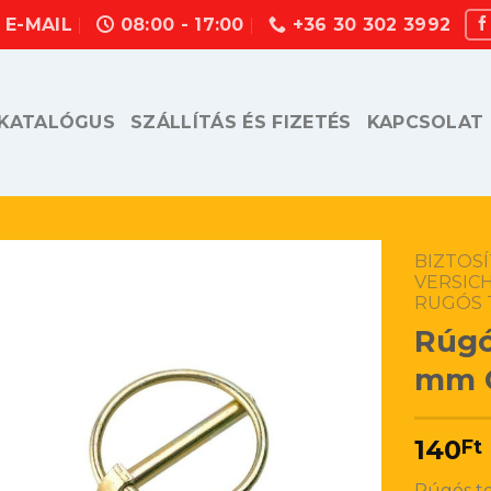
E-MAIL
08:00 - 17:00
+36 30 302 3992
KATALÓGUS
SZÁLLÍTÁS ÉS FIZETÉS
KAPCSOLAT
BIZTOSÍ
VERSICH
RUGÓS 
Rúgó
mm C
140
Ft
Rúgós t