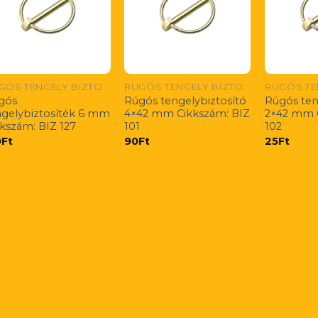
RUGÓS TENGELY BIZTOSÍTÓK
RUGÓS TENGELY BIZTOSÍTÓK
gós
Rúgós tengelybiztosító
Rúgós ten
ngelybiztosíték 6 mm
4×42 mm Cikkszám: BIZ
2×42 mm 
kkszám: BIZ 127
101
102
0
Ft
90
Ft
25
Ft