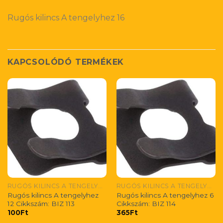
Rugós kilincs A tengelyhez 16
KAPCSOLÓDÓ TERMÉKEK
RUGÓS KILINCS A TENGELYHEZ
RUGÓS KILINCS A TENGELYHEZ
Rugós kilincs A tengelyhez
Rugós kilincs A tengelyhez 6
12 Cikkszám: BIZ 113
Cikkszám: BIZ 114
100
Ft
365
Ft