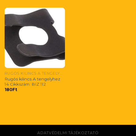
RUGÓS KILINCS A TENGELYHEZ
Rugós kilincs A tengelyhez
14 Cikkszám: BIZ 112
180
Ft
ADATVÉDELMI TÁJÉKOZTATÓ