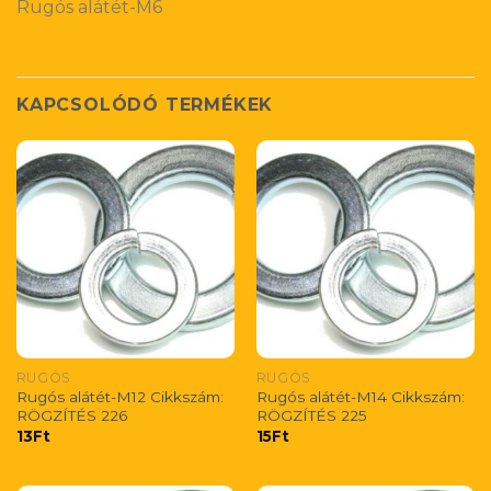
Rugós alátét-M6
KAPCSOLÓDÓ TERMÉKEK
RUGÓS
RUGÓS
Rugós alátét-M12 Cikkszám:
Rugós alátét-M14 Cikkszám:
RÖGZÍTÉS 226
RÖGZÍTÉS 225
13
Ft
15
Ft