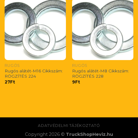
RUGÓS
RUGÓS
Rugós alátét-M16 Cikkszám:
Rugós alátét-M8 Cikkszám:
RÖGZÍTÉS 224
RÖGZÍTÉS 228
27
Ft
9
Ft
ADATVÉDELMI TÁJÉKOZTATÓ
Copyright 2026 ©
TruckShopHeviz.hu