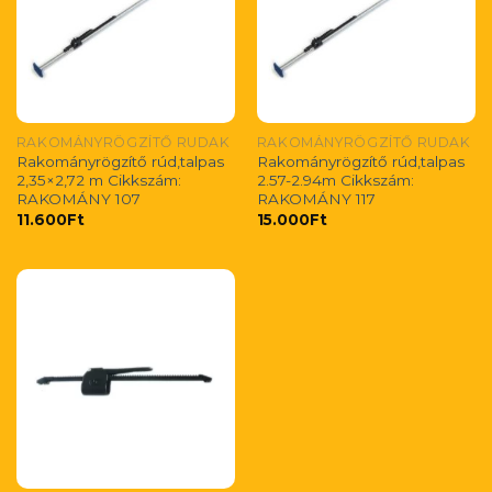
RAKOMÁNYRÖGZÍTŐ RUDAK
RAKOMÁNYRÖGZÍTŐ RUDAK
Rakományrögzítő rúd,talpas
Rakományrögzítő rúd,talpas
2,35×2,72 m Cikkszám:
2.57-2.94m Cikkszám:
RAKOMÁNY 107
RAKOMÁNY 117
11.600
Ft
15.000
Ft