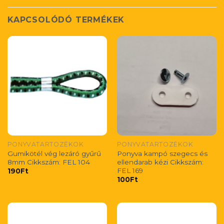
KAPCSOLÓDÓ TERMÉKEK
PONYVATARTOZÉKOK
PONYVATARTOZÉKOK
Gumikötél vég lezáró gyűrű
Ponyva kampó szegecs és
8mm Cikkszám: FEL 104
ellendarab kézi Cikkszám:
FEL 169
190
Ft
100
Ft