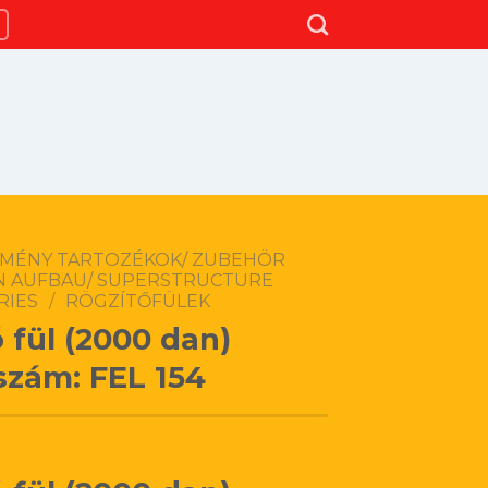
TMÉNY TARTOZÉKOK/ ZUBEHÖR
N AUFBAU/ SUPERSTRUCTURE
RIES
/
RÖGZÍTŐFÜLEK
ó fül (2000 dan)
szám: FEL 154