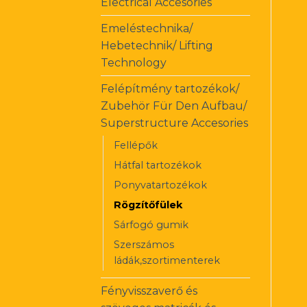
Electrical Accesories
Emeléstechnika/
Hebetechnik/ Lifting
Technology
Felépítmény tartozékok/
Zubehör Für Den Aufbau/
Superstructure Accesories
Fellépők
Hátfal tartozékok
Ponyvatartozékok
Rögzítőfülek
Sárfogó gumik
Szerszámos
ládák,szortimenterek
Fényvisszaverő és