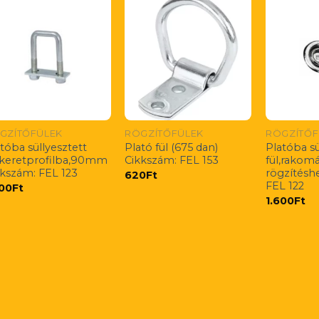
GZÍTŐFÜLEK
RÖGZÍTŐFÜLEK
RÖGZÍTŐF
tóba süllyesztett
Plató fül (675 dan)
Platóba sü
l,keretprofilba,90mm
Cikkszám: FEL 153
fül,rakom
kkszám: FEL 123
rögzítésh
620
Ft
FEL 122
600
Ft
1.600
Ft