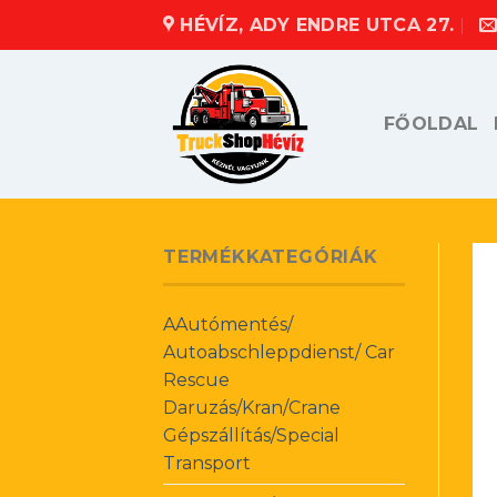
Skip
HÉVÍZ, ADY ENDRE UTCA 27.
to
content
FŐOLDAL
TERMÉKKATEGÓRIÁK
AAutómentés/
Autoabschleppdienst/ Car
Rescue
Daruzás/Kran/Crane
Gépszállítás/Special
Transport