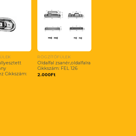
ÜLEK
RÖGZÍTŐFÜLEK
llyesztett
Oldalfal zsanér,oldalfalra
ány
Cikkszám: FEL 126
ez Cikkszám:
2.000
Ft