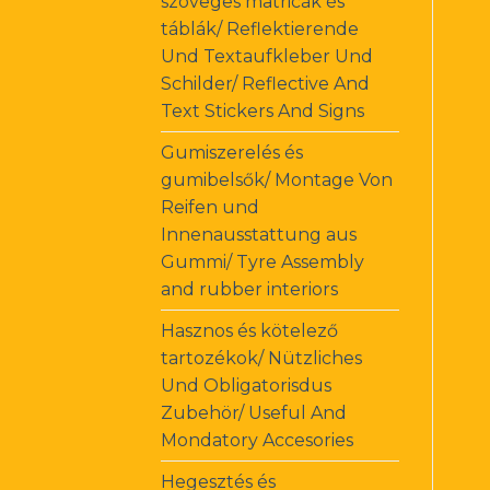
szöveges matricák és
táblák/ Reflektierende
Und Textaufkleber Und
Schilder/ Reflective And
Text Stickers And Signs
Gumiszerelés és
gumibelsők/ Montage Von
Reifen und
Innenausstattung aus
Gummi/ Tyre Assembly
and rubber interiors
Hasznos és kötelező
tartozékok/ Nützliches
Und Obligatorisdus
Zubehör/ Useful And
Mondatory Accesories
Hegesztés és