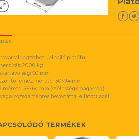
Plat
ÍRÁS
csavarral rögzíthető elhajló platófül.
herbírás: 2000 kg
avartávolság: 60 mm
szorító lemez mérete: 30×94 mm
l mérete: 56×64 mm (szélességxmagasság)
yaga: rozsdamentes bevonattal ellátott acél
APCSOLÓDÓ TERMÉKEK