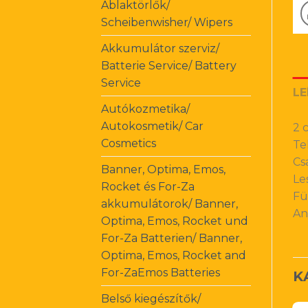
Ablaktörlők/
Scheibenwisher/ Wipers
Akkumulátor szerviz/
Batterie Service/ Battery
Service
LE
Autókozmetika/
Autokosmetik/ Car
2 
Cosmetics
Te
Cs
Banner, Optima, Emos,
Le
Rocket és For-Za
Fü
akkumulátorok/ Banner,
An
Optima, Emos, Rocket und
For-Za Batterien/ Banner,
Optima, Emos, Rocket and
For-ZaEmos Batteries
K
Belső kiegészítők/