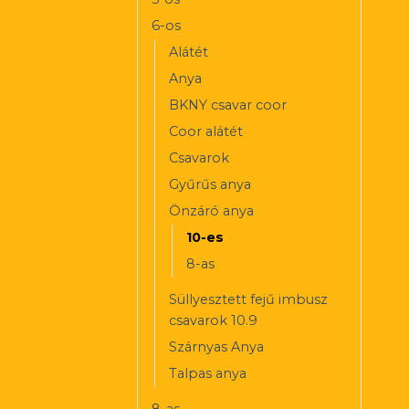
6-os
Alátét
Anya
BKNY csavar coor
Coor alátét
Csavarok
Gyűrűs anya
Önzáró anya
10-es
8-as
Süllyesztett fejű imbusz
csavarok 10.9
Szárnyas Anya
Talpas anya
8-as