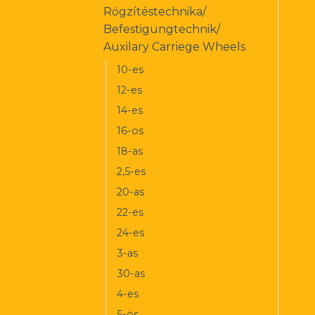
Rögzítéstechnika/
Befestigungtechnik/
Auxilary Carriege Wheels
10-es
12-es
14-es
16-os
18-as
2,5-es
20-as
22-es
24-es
3-as
30-as
4-es
5-ös