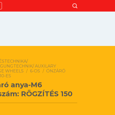
ÉSTECHNIKA/
IGUNGTECHNIK/ AUXILARY
GE WHEELS
/
6-OS
/
ÖNZÁRÓ
10-ES
ró anya-M6
szám: RÖGZÍTÉS 150