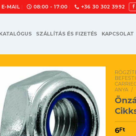
E-MAIL
08:00 - 17:00
+36 30 302 3992
KATALÓGUS
SZÁLLÍTÁS ÉS FIZETÉS
KAPCSOLAT
RÖGZÍT
BEFEST
CARRIE
ANYA
/
Önzá
Cikk
6
Ft