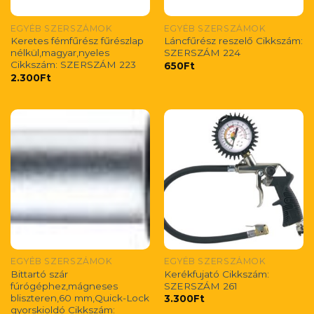
EGYÉB SZERSZÁMOK
EGYÉB SZERSZÁMOK
Keretes fémfűrész fűrészlap
Láncfűrész reszelő Cikkszám:
nélkül,magyar,nyeles
SZERSZÁM 224
Cikkszám: SZERSZÁM 223
650
Ft
2.300
Ft
EGYÉB SZERSZÁMOK
EGYÉB SZERSZÁMOK
Bittartó szár
Kerékfujató Cikkszám:
fúrógéphez,mágneses
SZERSZÁM 261
bliszteren,60 mm,Quick-Lock
3.300
Ft
gyorskioldó Cikkszám: