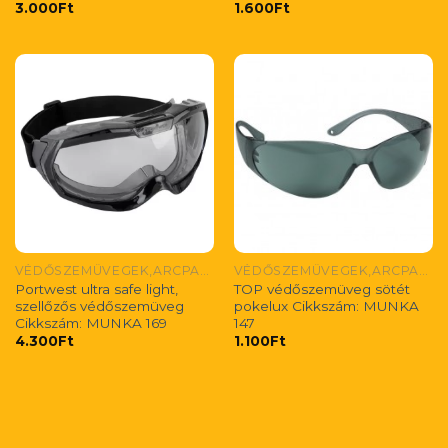
3.000
Ft
1.600
Ft
VÉDŐSZEMÜVEGEK,ARCPAJZSOK
VÉDŐSZEMÜVEGEK,ARCPAJZSOK
Portwest ultra safe light,
TOP védőszemüveg sötét
szellőzős védőszemüveg
pokelux Cikkszám: MUNKA
Cikkszám: MUNKA 169
147
4.300
Ft
1.100
Ft