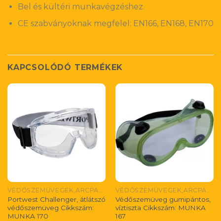
Bel és kültéri munkavégzéshez.
CE szabványoknak megfelel: EN166, EN168, EN170
KAPCSOLÓDÓ TERMÉKEK
VÉDŐSZEMÜVEGEK,ARCPAJZSOK
VÉDŐSZEMÜVEGEK,ARCPAJZSOK
Portwest Challenger, átlátszó
Védőszemüveg gumipántos,
védőszemüveg Cikkszám:
víztiszta Cikkszám: MUNKA
MUNKA 170
167