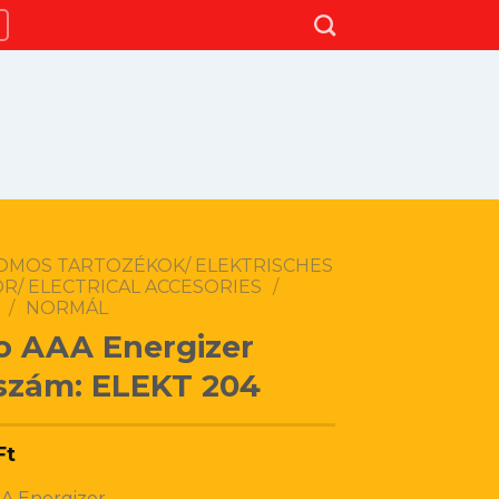
OMOS TARTOZÉKOK/ ELEKTRISCHES
R/ ELECTRICAL ACCESORIES
/
/
NORMÁL
o AAA Energizer
szám: ELEKT 204
Ft
A Energizer