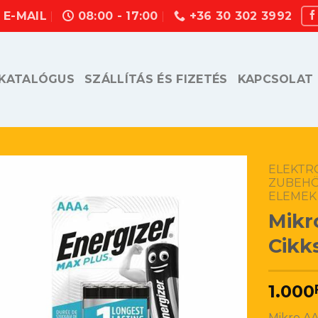
E-MAIL
08:00 - 17:00
+36 30 302 3992
KATALÓGUS
SZÁLLÍTÁS ÉS FIZETÉS
KAPCSOLAT
ELEKTR
ZUBEHÖ
ELEMEK
Mikr
Cikk
1.000
Mikro AA