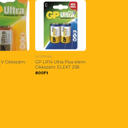
NORMÁL
9 V Cikkszám:
GP LR14 Ultra Plus elem
7
Cikkszám: ELEKT 258
800
Ft