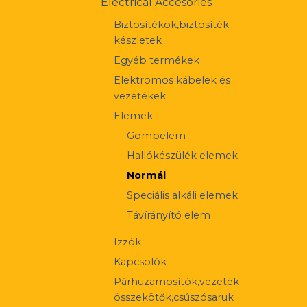
Electrical Accesories
Biztosítékok,biztosíték
készletek
Egyéb termékek
Elektromos kábelek és
vezetékek
Elemek
Gombelem
Hallókészülék elemek
Normál
Speciális alkáli elemek
Távírányító elem
Izzók
Kapcsolók
Párhuzamosítók,vezeték
összekötők,csúszósaruk