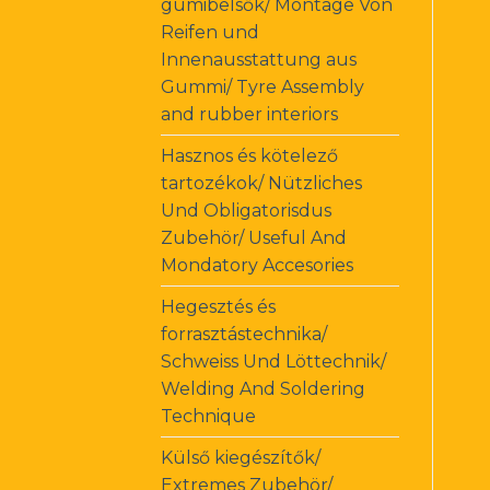
gumibelsők/ Montage Von
Reifen und
Innenausstattung aus
Gummi/ Tyre Assembly
and rubber interiors
Hasznos és kötelező
tartozékok/ Nützliches
Und Obligatorisdus
Zubehör/ Useful And
Mondatory Accesories
Hegesztés és
forrasztástechnika/
Schweiss Und Löttechnik/
Welding And Soldering
Technique
Külső kiegészítők/
Extremes Zubehör/