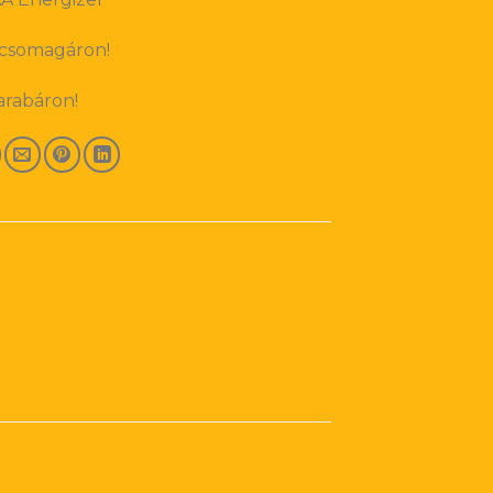
 csomagáron!
arabáron!