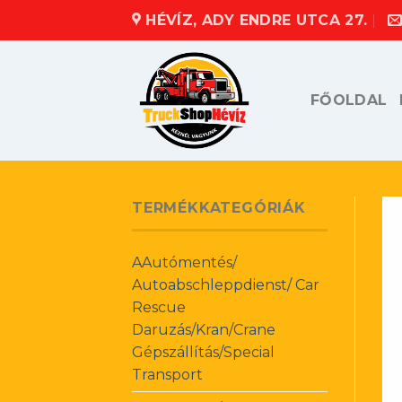
Skip
HÉVÍZ, ADY ENDRE UTCA 27.
to
content
FŐOLDAL
TERMÉKKATEGÓRIÁK
AAutómentés/
Autoabschleppdienst/ Car
Rescue
Daruzás/Kran/Crane
Gépszállítás/Special
Transport