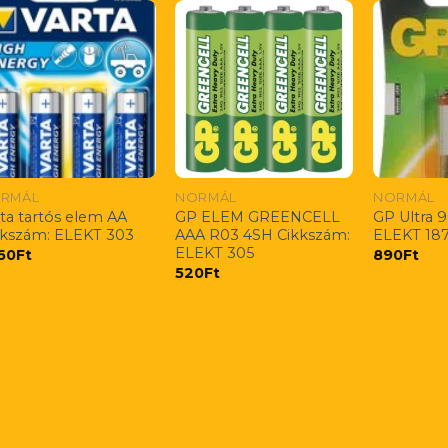
RMÁL
NORMÁL
NORMÁL
ta tartós elem AA
GP ELEM GREENCELL
GP Ultra 
kkszám: ELEKT 303
AAA R03 4SH Cikkszám:
ELEKT 18
ELEKT 305
360
Ft
890
Ft
520
Ft