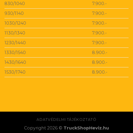
830/1040
7.900.-
930/1140
7.900.-
1030/1240
7.900.-
1130/1340
7.900.-
1230/1440
7.900.-
1330/1540
8.900.-
1430/1640
8.900.-
1530/1740
8.900.-
ADATVÉDELMI TÁJÉKOZTATÓ
Copyright 2026 ©
TruckShopHeviz.hu