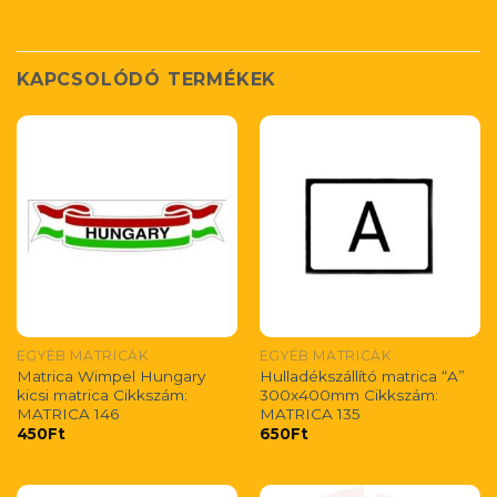
KAPCSOLÓDÓ TERMÉKEK
EGYÉB MATRICÁK
EGYÉB MATRICÁK
Matrica Wimpel Hungary
Hulladékszállító matrica “A”
kicsi matrica Cikkszám:
300x400mm Cikkszám:
MATRICA 146
MATRICA 135
450
Ft
650
Ft