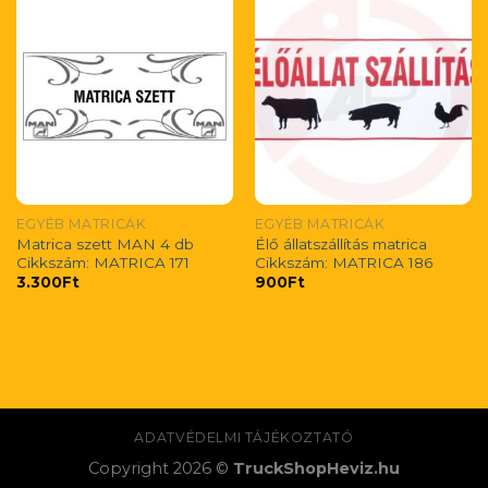
EGYÉB MATRICÁK
EGYÉB MATRICÁK
Matrica szett MAN 4 db
Élő állatszállítás matrica
Cikkszám: MATRICA 171
Cikkszám: MATRICA 186
3.300
Ft
900
Ft
ADATVÉDELMI TÁJÉKOZTATÓ
Copyright 2026 ©
TruckShopHeviz.hu