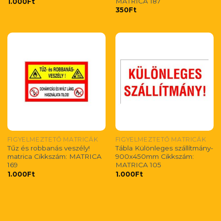
MATRICA 187
1.000
Ft
350
Ft
FIGYELMEZTETŐ MATRICÁK
FIGYELMEZTETŐ MATRICÁK
Tűz és robbanás veszély!
Tábla Különleges szállítmány-
matrica Cikkszám: MATRICA
900x450mm Cikkszám:
169
MATRICA 105
1.000
Ft
1.000
Ft