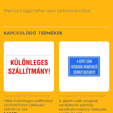
Matrica Függő teher alatt tartózkodni tilos!
KAPCSOLÓDÓ TERMÉKEK
FIGYELMEZTETŐ MATRICÁK
FIGYELMEZTETŐ MATRICÁK
Tábla Különleges szállítmány-
A gépet csak vizsgával
1200x300mm Cikkszám:
rendelkező személy
MATRICA 104
kezelheti!-matrica Cikkszám: