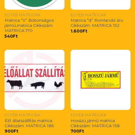
EGYÉB MATRICÁK
EGYÉB MATRICÁK
Matrica “V” Biztonságos
Matrica “d” Romlandó áru
jármű,matrica Cikkszám:
Cikkszám: MATRICA 152
MATRICA 170
1.600
Ft
540
Ft
EGYÉB MATRICÁK
EGYÉB MATRICÁK
Élő állatszállítás matrica
Hosszú jármű matrica
Cikkszám: MATRICA 186
Cikkszám: MATRICA 158
900
Ft
700
Ft