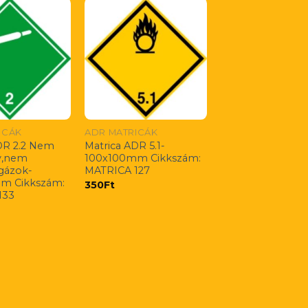
ICÁK
ADR MATRICÁK
DR 2.2 Nem
Matrica ADR 5.1-
y,nem
100x100mm Cikkszám:
gázok-
MATRICA 127
m Cikkszám:
350
Ft
133