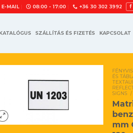
E-MAIL
08:00 - 17:00
+36 30 302 3992
KATALÓGUS
SZÁLLÍTÁS ÉS FIZETÉS
KAPCSOLAT
FÉNYVI
ÉS TÁB
TEXTAU
REFLECT
SIGNS
/
Matr
benz
mm 