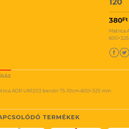
120
380
Ft
Matrica
600×32
ÍRÁS
trica ADR UN1203 benzin 75-10cm-600×325 mm
APCSOLÓDÓ TERMÉKEK