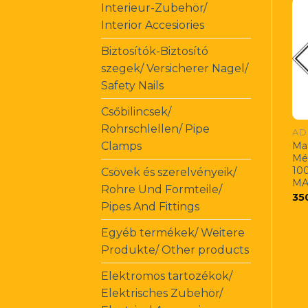
Interieur-Zubehör/
Interior Accesiories
Biztosítók-Biztosító
szegek/ Versicherer Nagel/
Safety Nails
Csőbilincsek/
Rohrschlellen/ Pipe
AD
Clamps
Mat
Mé
10
Csövek és szerelvényeik/
MA
Rohre Und Formteile/
35
Pipes And Fittings
Egyéb termékek/ Weitere
Produkte/ Other products
Elektromos tartozékok/
Elektrisches Zubehör/