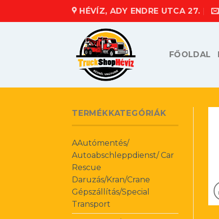
Skip
HÉVÍZ, ADY ENDRE UTCA 27.
to
content
FŐOLDAL
TERMÉKKATEGÓRIÁK
AAutómentés/
Autoabschleppdienst/ Car
Rescue
Daruzás/Kran/Crane
Gépszállítás/Special
Transport