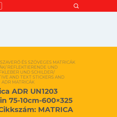
SSZAVERŐ ÉS SZÖVEGES MATRICÁK
LÁK/ REFLEKTIERENDE UND
FKLEBER UND SCHILDER/
IVE AND TEXT STICKERS AND
ADR MATRICÁK
ica ADR UN1203
in 75-10cm-600×325
Cikkszám: MATRICA