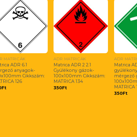
R MATRICÁK
ADR MATRICÁK
ADR MATR
rica ADR 6.1
Matrica ADR 2 2.1
Matrica A
rgező anyagok-
Gyúlékony gázok-
gyúlékon
0x100mm Cikkszám:
100x100mm Cikkszám:
mérgező 
TRICA 126
MATRICA 134
100x100m
MATRICA 
0
Ft
350
Ft
350
Ft