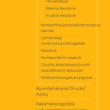
Téli kesztyűk
Vékony kesztyűk
X-Latos kesztyűk
Kéztisztítók,kézvédők,fémcsapos
kannák
Láthatósági
mellények,polók,sapkák
Maszkok
Munkavédelmi sisakok
Tűzoltó készülékek,tűzoltó
készüléktartó dobozok
Védőszemüvegek,arcpajzsok
Nyomtatványok/ Druckt/
Prints
Rakományrögzítés/