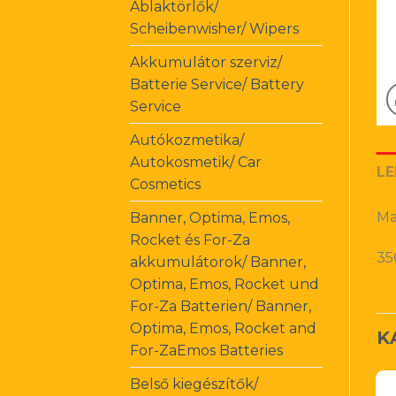
Ablaktörlők/
Scheibenwisher/ Wipers
Akkumulátor szerviz/
Batterie Service/ Battery
Service
Autókozmetika/
Autokosmetik/ Car
LE
Cosmetics
Ma
Banner, Optima, Emos,
Rocket és For-Za
35
akkumulátorok/ Banner,
Optima, Emos, Rocket und
For-Za Batterien/ Banner,
Optima, Emos, Rocket and
K
For-ZaEmos Batteries
Belső kiegészítők/