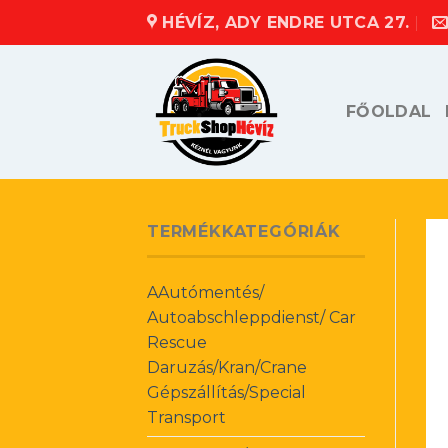
Skip
HÉVÍZ, ADY ENDRE UTCA 27.
to
content
FŐOLDAL
TERMÉKKATEGÓRIÁK
AAutómentés/
Autoabschleppdienst/ Car
Rescue
Daruzás/Kran/Crane
Gépszállítás/Special
Transport