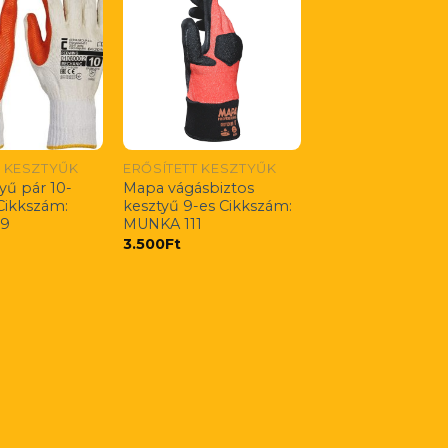
T KESZTYŰK
ERŐSÍTETT KESZTYŰK
yű pár 10-
Mapa vágásbiztos
 Cikkszám:
kesztyű 9-es Cikkszám:
29
MUNKA 111
3.500
Ft