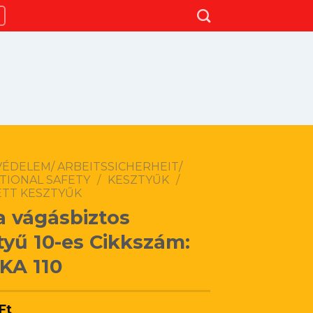
ÉDELEM/ ARBEITSSICHERHEIT/
TIONAL SAFETY
/
KESZTYŰK
/
ETT KESZTYŰK
 vágásbiztos
tyű 10-es Cikkszám:
KA 110
Ft