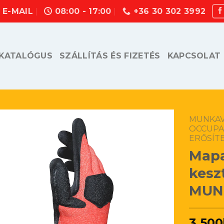
E-MAIL
08:00 - 17:00
+36 30 302 3992
KATALÓGUS
SZÁLLÍTÁS ÉS FIZETÉS
KAPCSOLAT
MUNKAV
OCCUPA
ERŐSÍT
Mapa
kesz
MUN
3.500