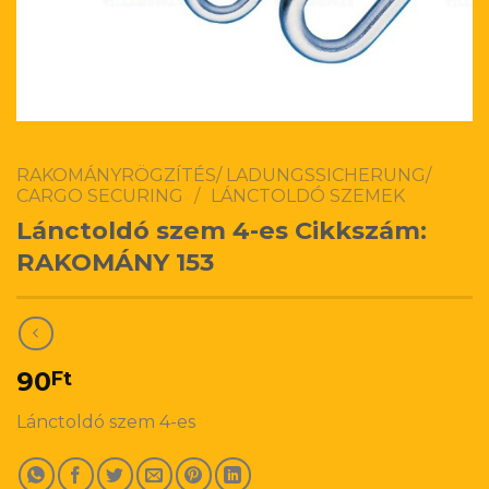
RAKOMÁNYRÖGZÍTÉS/ LADUNGSSICHERUNG/
CARGO SECURING
/
LÁNCTOLDÓ SZEMEK
Lánctoldó szem 4-es Cikkszám:
RAKOMÁNY 153
90
Ft
Lánctoldó szem 4-es