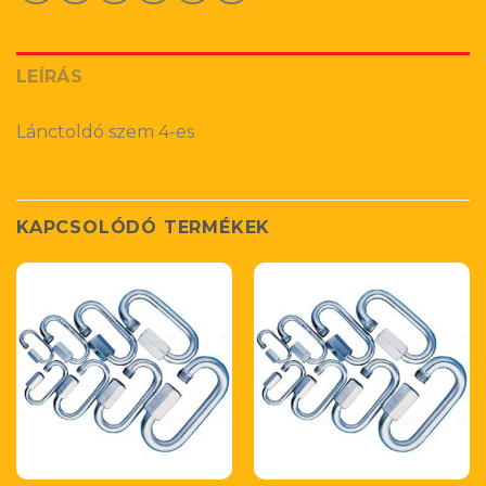
LEÍRÁS
Lánctoldó szem 4-es
KAPCSOLÓDÓ TERMÉKEK