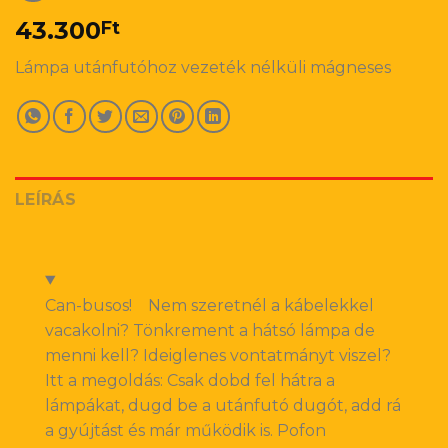
43.300
Ft
Lámpa utánfutóhoz vezeték nélküli mágneses
LEÍRÁS
Can-busos! Nem szeretnél a kábelekkel
vacakolni? Tönkrement a hátsó lámpa de
menni kell? Ideiglenes vontatmányt viszel?
Itt a megoldás: Csak dobd fel hátra a
lámpákat, dugd be a utánfutó dugót, add rá
a gyújtást és már működik is. Pofon