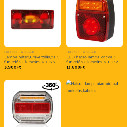
HÁTSÓ LÁMPÁK
HÁTSÓ LÁMPÁK
Lámpa hátsó,univerzális,bal,5
LED hátsó lámpa kocka 3
funkciós Cikkszám: VIL 175
funkciós Cikkszám: VIL 232
3.900
Ft
13.600
Ft