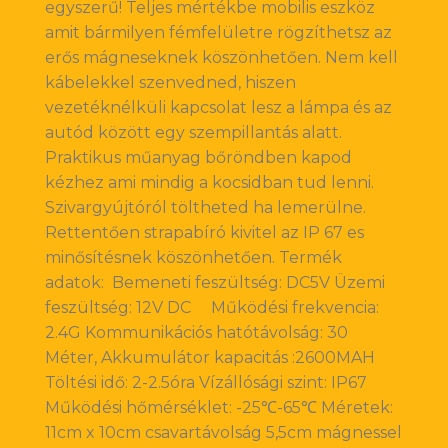
egyszerű! Teljes mértékbe mobilis eszköz
amit bármilyen fémfelületre rögzíthetsz az
erős mágneseknek köszönhetően. Nem kell
kábelekkel szenvedned, hiszen
vezetéknélküli kapcsolat lesz a lámpa és az
autód között egy szempillantás alatt.
Praktikus műanyag bőröndben kapod
kézhez ami mindig a kocsidban tud lenni.
Szivargyújtóról töltheted ha lemerülne.
Rettentően strapabíró kivitel az IP 67 es
minősítésnek köszönhetően. Termék
adatok: Bemeneti feszültség: DC5V Üzemi
feszültség: 12V DC Működési frekvencia:
2.4G Kommunikációs hatótávolság: 30
Méter, Akkumulátor kapacitás :2600MAH
Töltési idő: 2-2.5óra Vízállósági szint: IP67
Működési hőmérséklet: -25℃-65℃ Méretek:
11cm x 10cm csavartávolság 5,5cm mágnessel