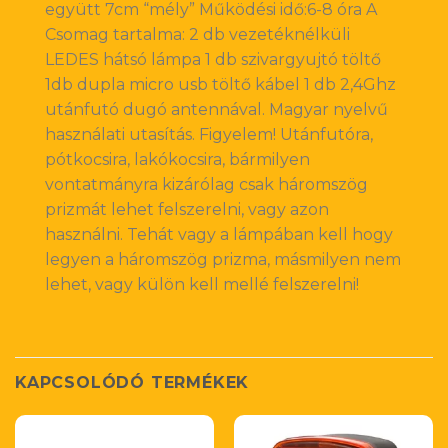
együtt 7cm “mély” Működési idő:6-8 óra A
Csomag tartalma: 2 db vezetéknélküli
LEDES hátsó lámpa 1 db szivargyujtó töltő
1db dupla micro usb töltő kábel 1 db 2,4Ghz
utánfutó dugó antennával. Magyar nyelvű
használati utasítás. Figyelem! Utánfutóra,
pótkocsira, lakókocsira, bármilyen
vontatmányra kizárólag csak háromszög
prizmát lehet felszerelni, vagy azon
használni. Tehát vagy a lámpában kell hogy
legyen a háromszög prizma, másmilyen nem
lehet, vagy külön kell mellé felszerelni!
KAPCSOLÓDÓ TERMÉKEK