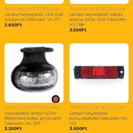
PIROS HELYZETJELZŐ LÁMPÁK
PIROS HELYZETJELZŐ LÁMPÁK
Lámpa helyzetjelző, LED,ovál
Lámpa helyzetjelző, trapéz,
,kicsi,piros Cikkszám: VIL 171
prizma, piros, LED Cikkszám:
VIL 168
2.600
Ft
3.500
Ft
PIROS HELYZETJELZŐ LÁMPÁK
PIROS HELYZETJELZŐ LÁMPÁK
Helyzetjelző lámpa 12/24V
Lámpa helyzetjelző
(félköríves) ledes, piros+tartó
piros,oldalfüllel Cikkszám: VIL
Cikkszám: VIL 227
120
3.200
Ft
3.000
Ft