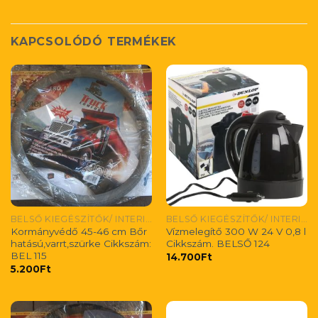
KAPCSOLÓDÓ TERMÉKEK
BELSŐ KIEGÉSZÍTŐK/ INTERIEUR-ZUBEHÖR/ INTERIOR ACCESIORIES
BELSŐ KIEGÉSZÍTŐK/ INTERIEUR-ZUBEHÖR/ INTERIOR ACCESIORIES
Kormányvédő 45-46 cm Bőr
Vízmelegítő 300 W 24 V 0,8 l
hatású,varrt,szürke Cikkszám:
Cikkszám. BELSŐ 124
BEL 115
14.700
Ft
5.200
Ft