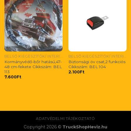
BELSŐ KIEGÉSZÍTŐK/ INTERIEUR-ZUBEHÖR/ INTERIOR ACCESIORIES
BELSŐ KIEGÉSZÍTŐK/ INTERIEUR-ZUBEHÖR/ INTERIOR ACCESIORIES
Kormányvédő-bőr hatású,47-
Biztonsági öv csat,2 funkciós
48 cm-fekete Cikkszám: BEL
Cikkszám: BEL 104
113
2.100
Ft
7.600
Ft
ADATVÉDELMI TÁJÉKOZTATÓ
Copyright 2026 ©
TruckShopHeviz.hu