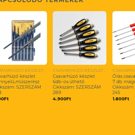
CSAVARHÚZÓ KÉSZLETEK
CSAVARHÚZÓ KÉSZLETEK
avarhúzó készlet
Csavarhúzó készlet
Órás csav
mnyelű,műszerész
6db-os üthető
7 db mág
kkszám: SZERSZÁM
Cikkszám: SZERSZÁM
Cikkszám
8
289
245
00
Ft
4.900
Ft
1.800
Ft