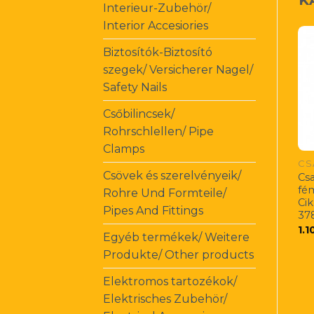
Interieur-Zubehör/
Interior Accesiories
Biztosítók-Biztosító
szegek/ Versicherer Nagel/
Safety Nails
Csőbilincsek/
Rohrschlellen/ Pipe
Clamps
Csövek és szerelvényeik/
Cs
fé
Rohre Und Formteile/
Ci
Pipes And Fittings
37
1.1
Egyéb termékek/ Weitere
Produkte/ Other products
Elektromos tartozékok/
Elektrisches Zubehör/