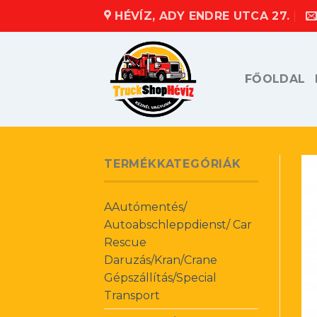
Skip
HÉVÍZ, ADY ENDRE UTCA 27.
to
content
FŐOLDAL
TERMÉKKATEGÓRIÁK
AAutómentés/
Autoabschleppdienst/ Car
Rescue
Daruzás/Kran/Crane
Gépszállítás/Special
Transport