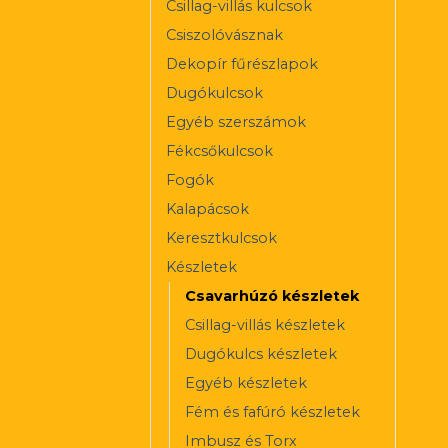
Csillag-villás kulcsok
Csiszolóvásznak
Dekopír fűrészlapok
Dugókulcsok
Egyéb szerszámok
Fékcsőkulcsok
Fogók
Kalapácsok
Keresztkulcsok
Készletek
Csavarhúzó készletek
Csillag-villás készletek
Dugókulcs készletek
Egyéb készletek
Fém és fafúró készletek
Imbusz és Torx