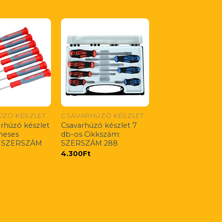
CSAVARHÚZÓ KÉSZLETEK
CSAVARHÚZÓ KÉSZLETEK
arhúzó készlet
Csavarhúzó készlet 7
neses
db-os Cikkszám:
: SZERSZÁM
SZERSZÁM 288
4.300
Ft