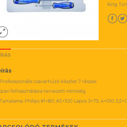
King Ton
ÍRÁS
írás
Professzionális csavarhúzó készlet 7 részes
Ipari felhasználásra tervezett minőség.
Tartalama: Philips #1×80; #2×100 Lapos 3×75; 4×100; 5,5×
APCSOLÓDÓ TERMÉKEK