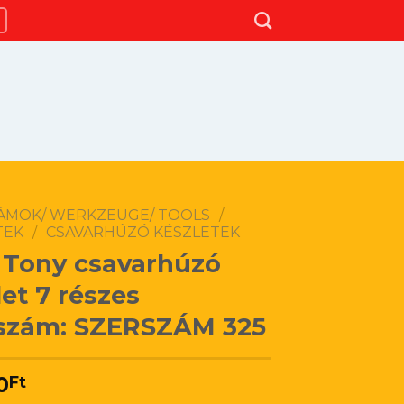
ÁMOK/ WERKZEUGE/ TOOLS
/
TEK
/
CSAVARHÚZÓ KÉSZLETEK
 Tony csavarhúzó
let 7 részes
szám: SZERSZÁM 325
0
Ft