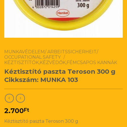
MUNKAVÉDELEM/ ARBEITSSICHERHEIT/
OCCUPATIONAL SAFETY
/
KÉZTISZTÍTÓK,KÉZVÉDŐK,FÉMCSAPOS KANNÁK
Kéztisztító paszta Teroson 300 g
Cikkszám: MUNKA 103
2.700
Ft
Kéztisztító paszta Teroson 300 g