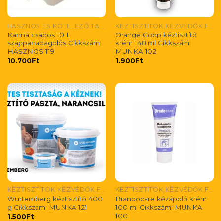
HASZNOS ÉS KÖTELEZŐ TARTOZÉKOK/ NÜTZLICHES UND OBLIGATORISDUS ZUBEHÖR/ USEFUL AND MONDATORY ACCESORIES
KÉZTISZTÍTÓK,KÉZVÉDŐK,FÉMCSAPOS KANNÁK
Kanna csapos 10 L
Orange Goop kéztisztító
szappanadagolós Cikkszám:
krém 148 ml Cikkszám:
HASZNOS 119
MUNKA 102
10.700
Ft
1.900
Ft
KÉZTISZTÍTÓK,KÉZVÉDŐK,FÉMCSAPOS KANNÁK
KÉZTISZTÍTÓK,KÉZVÉDŐK,FÉMCSAPOS KANNÁK
Würtemberg kéztisztító 400
Brandocare kézápoló krém
g Cikkszám: MUNKA 121
100 ml Cikkszám: MUNKA
100
1.500
Ft