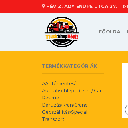
Skip
HÉVÍZ, ADY ENDRE UTCA 27.
to
content
FŐOLDAL
TERMÉKKATEGÓRIÁK
AAutómentés/
Autoabschleppdienst/ Car
Rescue
Daruzás/Kran/Crane
Gépszállítás/Special
Transport