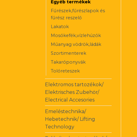
Egyéb termékek
Fűrészek,fűrészlapok és
fűrész reszelő
Lakatok
Mosókefék,vízlehúzók
Műanyag vödrök,ládák
Szortimenterek
Takaróponyvák
Tolóreteszek
Elektromos tartozékok/
Elektrisches Zubehör/
Electrical Accesories
Emeléstechnika/
Hebetechnik/ Lifting
Technology