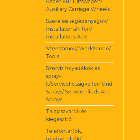
Rader Für Hilfswagen/
Auxiliary Carriage Wheels
Szerelési segédanyagok/
Installationshilfen/
Installations Aids
Szerszámok/ Werkzeuge/
Tools
Szerviz folyadékok és
spray-
k/Serviceflüssigkeiten Und
Sprays/ Service Fliuds And
Sprays
Talajcsavarok és
kiegészítői
Telefontartók,
telefontöltők/