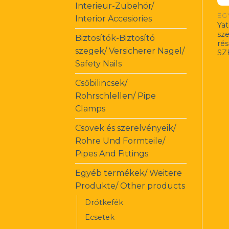
Interieur-Zubehör/
EG
Interior Accesiories
Ya
sze
Biztosítók-Biztosító
ré
szegek/ Versicherer Nagel/
SZ
Safety Nails
Csőbilincsek/
Rohrschlellen/ Pipe
Clamps
Csövek és szerelvényeik/
Rohre Und Formteile/
Pipes And Fittings
Egyéb termékek/ Weitere
Produkte/ Other products
Drótkefék
Ecsetek