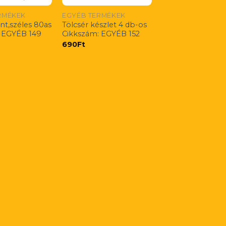
RMÉKEK
EGYÉB TERMÉKEK
nt,széles 80as
Tölcsér készlet 4 db-os
 EGYÉB 149
Cikkszám: EGYÉB 152
690
Ft