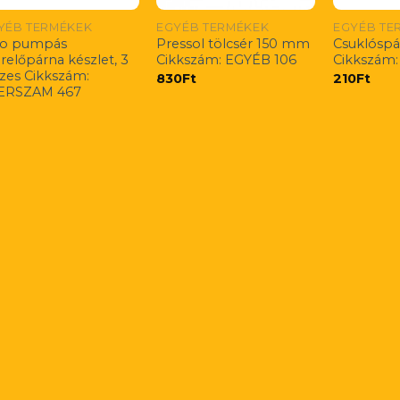
YÉB TERMÉKEK
EGYÉB TERMÉKEK
EGYÉB TE
to pumpás
Pressol tölcsér 150 mm
Csuklóspá
relőpárna készlet, 3
Cikkszám: EGYÉB 106
Cikkszám:
szes Cikkszám:
830
Ft
210
Ft
ERSZAM 467