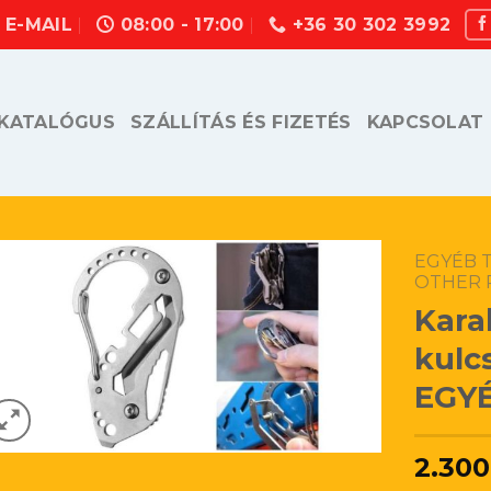
E-MAIL
08:00 - 17:00
+36 30 302 3992
KATALÓGUS
SZÁLLÍTÁS ÉS FIZETÉS
KAPCSOLAT
EGYÉB 
OTHER 
Kara
kulc
EGYÉ
2.300