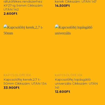
ráfutófékes rendszerhez
kerek Cikkszám: UTÁN 147
KF27-ig 54mm Cikkszám:
14.500
Ft
UTÁN 142
2.600
Ft
KAPCSOLÓFEJEK
KAPCSOLÓFEJEK
Kapcsolófej kerek,2,7 t-
Kapcsolófej lopásgátló
50mm Cikkszám: UTÁN 134
univerzális Cikkszám: UTÁN
141
33.900
Ft
12.600
Ft